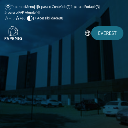
Ir para o Menu
[1]
Ir para o Conteúdo
[2]
Ir para o Rodapé
[3]
Ir para o FAP Atende
[4]
[5]
[6]
[7]
Acessibilidade
[8]
EVEREST