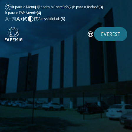
Ir para o Menu
[1]
Ir para o Conteúdo
[2]
Ir para o Rodapé
[3]
Ir para o FAP Atende
[4]
[5]
[6]
[7]
Acessibilidade
[8]
EVEREST