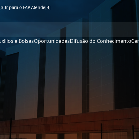
[3]
Ir para o FAP Atende
[4]
xílios e Bolsas
Oportunidades
Difusão do Conhecimento
Cen