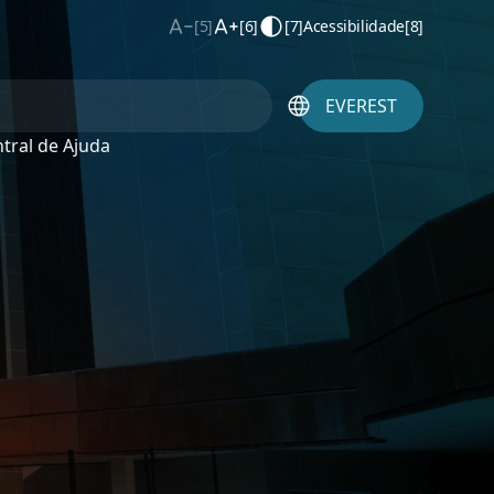
[5]
[6]
[7]
Acessibilidade
[8]
EVEREST
tral de Ajuda