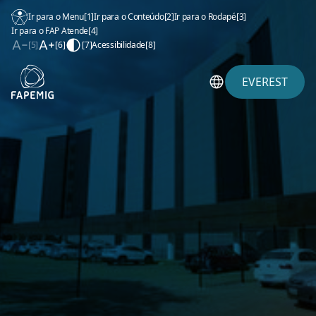
Ir para o Menu
[1]
Ir para o Conteúdo
[2]
Ir para o Rodapé
[3]
Ir para o FAP Atende
[4]
[5]
[6]
[7]
Acessibilidade
[8]
EVEREST