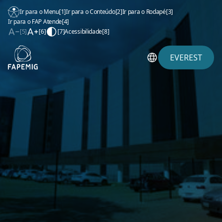
Ir para o Menu
[1]
Ir para o Conteúdo
[2]
Ir para o Rodapé
[3]
Ir para o FAP Atende
[4]
[5]
[6]
[7]
Acessibilidade
[8]
EVEREST