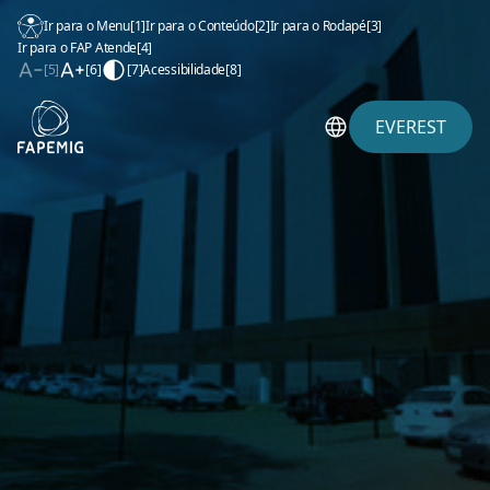
Ir para o Menu
[1]
Ir para o Conteúdo
[2]
Ir para o Rodapé
[3]
Ir para o FAP Atende
[4]
[5]
[6]
[7]
Acessibilidade
[8]
EVEREST