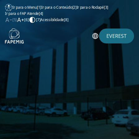
Ir para o Menu
[1]
Ir para o Conteúdo
[2]
Ir para o Rodapé
[3]
Ir para o FAP Atende
[4]
[5]
[6]
[7]
Acessibilidade
[8]
EVEREST