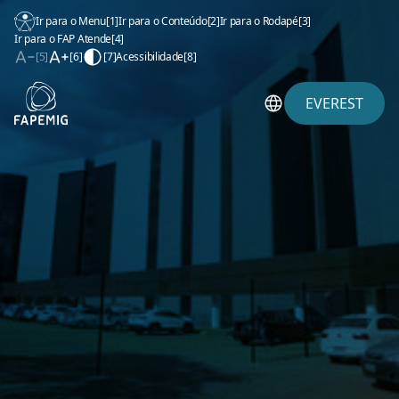
Ir para o Menu
[1]
Ir para o Conteúdo
[2]
Ir para o Rodapé
[3]
Ir para o FAP Atende
[4]
[5]
[6]
[7]
Acessibilidade
[8]
EVEREST