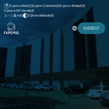
Ir para o Menu
[1]
Ir para o Conteúdo
[2]
Ir para o Rodapé
[3]
Ir para o FAP Atende
[4]
[5]
[6]
[7]
Acessibilidade
[8]
EVEREST