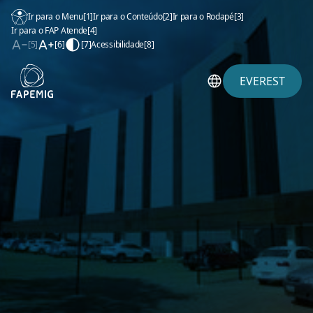
Ir para o Menu
[1]
Ir para o Conteúdo
[2]
Ir para o Rodapé
[3]
Ir para o FAP Atende
[4]
[5]
[6]
[7]
Acessibilidade
[8]
EVEREST