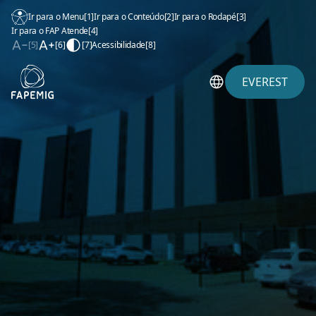
Ir para o Menu
[1]
Ir para o Conteúdo
[2]
Ir para o Rodapé
[3]
Ir para o FAP Atende
[4]
[5]
[6]
[7]
Acessibilidade
[8]
EVEREST