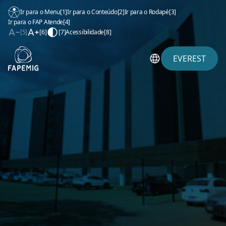
Ir para o Menu
[1]
Ir para o Conteúdo
[2]
Ir para o Rodapé
[3]
Ir para o FAP Atende
[4]
[5]
[6]
[7]
Acessibilidade
[8]
EVEREST