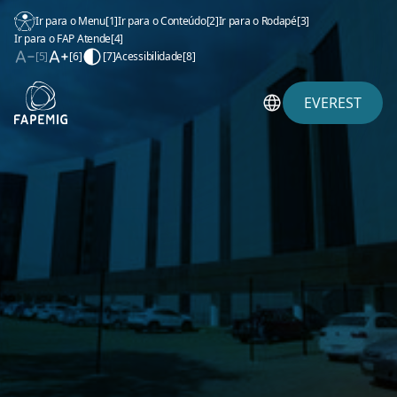
Ir para o Menu
[1]
Ir para o Conteúdo
[2]
Ir para o Rodapé
[3]
Ir para o FAP Atende
[4]
[5]
[6]
[7]
Acessibilidade
[8]
EVEREST