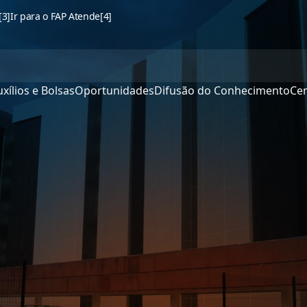
[3]
Ir para o FAP Atende
[4]
xílios e Bolsas
Oportunidades
Difusão do Conhecimento
Cen