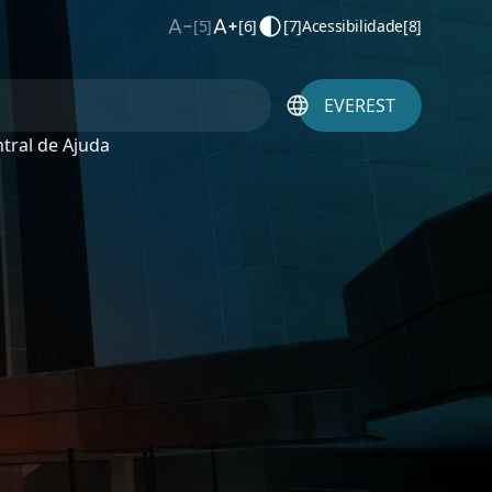
[5]
[6]
[7]
Acessibilidade
[8]
EVEREST
tral de Ajuda