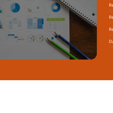
Re
R
Re
D